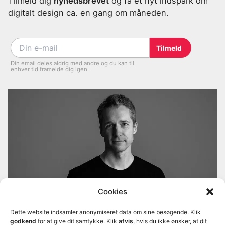
Tilmeld dig
nyhedsbrevet
og få et nyt indspark om
digitalt design ca. en gang om måneden.
Din email deles aldrig med andre og du kan til
enhver tid framelde dig igen.
Cookies
Morten Rold
er cand.it og lektor på
Ervervsakademi
København
. Han er forfatter til bogen
Dette website indsamler anonymiseret data om sine besøgende. Klik
Interfacedesign - fra idé til digital prototype
, der er
godkend
for at give dit samtykke. Klik
afvis
, hvis du ikke ønsker, at dit