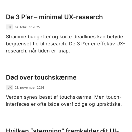
De 3 P’er – minimal UX-research
UX
/
14. februar 2025
Stramme budgetter og korte deadlines kan betyde
begrænset tid til research. De 3 P’er er effektiv UX-
research, når tiden er knap.
Død over touchskærme
UX
/
21. november 2024
Verden synes besat af touchskærme. Men touch-
interfaces er ofte både overflødige og upraktiske.
Hvilken “stemning” fremkalder dit UI-