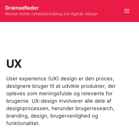
Gå
Grænseflader
til
Morten Rolds nyhedsbrev/blog om digitalt design
Mai
indholdet
Men
UX
User experience (UX) design er den proces,
designere bruger til at udvikle produkter, der
opleves som meningsfulde og relevante for
brugerne. UX-design involverer alle dele af
designprocessen, herunder brugerresearch,
branding, design, brugervenlighed og
funktionalitet.