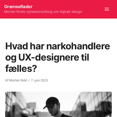
Gå
Grænseflader
til
Morten Rolds nyhedsbrev/blog om digitalt design
Mai
indholdet
Men
Hvad har narkohandlere
og UX-designere til
fælles?
Af
Morten Rold
/
7. juni 2023