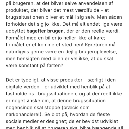
på brugeren, at det bliver selve anvendelsen af
produktet, der bliver det mest værdifulde – at
brugssituationen bliver et mål i sig selv. Men sådan
forholder det sig jo ikke. Det må alt andet lige være
udbyttet
bagefter brugen
, der er den reelle værdi.
Formålet med en bil er jo heller ikke at køre;
formålet er et komme et sted hen! Køreturen må
naturligvis gerne være en dejlig brugeroplevelse,
men hensigten med bilen er vel ikke, at du skal
være konstant på farten?
Det er tydeligt, at visse produkter – særligt i den
digitale verden – er udviklet med henblik på at
fastholde os i brugssituationen, og at der reelt ikke
er noget ønske om, at denne brugssituation
nogensinde skal stoppe (præcis som
narkohandlere!). Se blot på, hvordan de fleste
sociale medier er designet; de er bevidst udviklet
med henblik på at brugeren skal blive hængende så