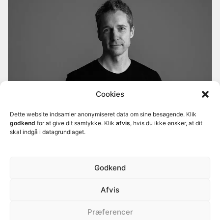
Cookies
Morten Rold
er cand.it og lektor på
Ervervsakademi
København
. Han er forfatter til bogen
Dette website indsamler anonymiseret data om sine besøgende. Klik
Interfacedesign - fra idé til digital prototype
, der er
godkend
for at give dit samtykke. Klik
afvis
, hvis du ikke ønsker, at dit
pensum på mange af landets kreative uddannelser.
skal indgå i datagrundlaget.
Morten kan kontaktes på
mail
eller følges på
Mastodon
,
BlueSky
og
LinkedIn
.
Godkend
Afvis
Copyright © 2026 Morten Rold
Præferencer