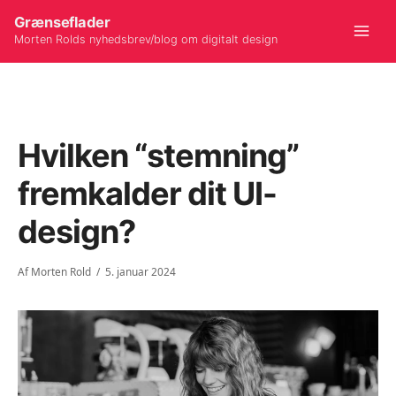
Gå
Grænseflader
til
Morten Rolds nyhedsbrev/blog om digitalt design
Mai
indholdet
Men
Hvilken “stemning”
fremkalder dit UI-
design?
Af
Morten Rold
/
5. januar 2024