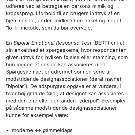
udføres ved at betragte en persons mimik og
kropssprog. I forhold til en brugers indtryk af en
hjemmeside, er der imidlertid en enkel og meget
“lo-fi” metode, som du bør overveje.
En
Bipolar Emotional Response Test
(BERT) er i al
sin enkelthed et spørgeskema, hvor respondenten
giver udtryk for, hvilken følelse eller stemning, som
hun mener, et design kan associeres med.
Spørgeskemaet er udformet som en serie af
modstridende designassociationer (deraf navnet
”bipolar”). De adspurgtes opgave er at vurdere, i
hvor høj grad de føler, at designet kan associeres
med den ene eller den anden “yderpol”. Eksempler
på sådanne modstridende designassociationer
kunne for eksempel være:
moderne <-> gammeldags